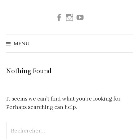
Skip
to
Facebook
Instagram
Youtube
content
MENU
Nothing Found
It seems we can’t find what you’re looking for.
Perhaps searching can help.
Rechercher :