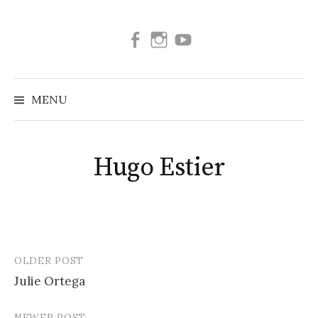
Skip
to
Facebook
Instagram
Youtube
content
MENU
Hugo Estier
OLDER POST
Post
Julie Ortega
navigation
NEWER POST